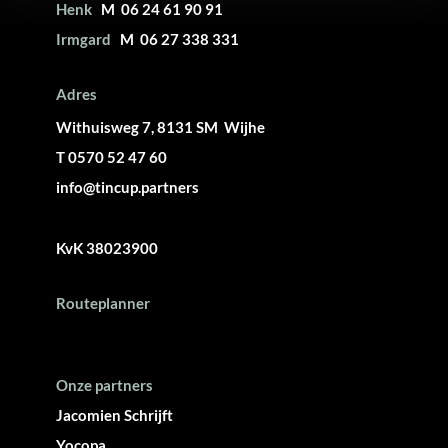
Henk
M 06 24 61 90 91
Irmgard
M 06 27 338 331
Adres
Withuisweg 7, 8131 SM Wijhe
T 0570 52 47 60
info@tincup.partners
KvK 38023900
Routeplanner
Onze partners
Jacomien Schrijft
Yocopa