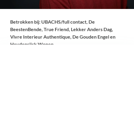
Betrokken bij:
UBACHS/full contact, De
BeestenBende, True Friend, Lekker Anders Dag,
Vivre Interieur Authentique, De Gouden Engel en
Heydenrijck Wonen
TIJD VOOR EEN
GOED
GESPREK?
Dan vragen wij veel en luisteren goed. Behendig,
scherp, creatief, flexibel, gecoördineerd, vindingrijk
en altijd met aandacht. Het resultaat? Een perfect
passende oplossing met een gevoel alsof je thuiskomt.
TIN CUP Partners maakt zichtbaar en zorgt dat je
onthouden wordt. Omdat we precies weten hoe dat