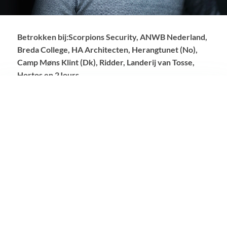
Betrokken bij:
Scorpions Security, ANWB Nederland,
Breda College, HA Architecten, Herangtunet (No),
Camp Møns Klint (Dk), Ridder, Landerij van Tosse,
Hortos en 2Jours.
TIJD VOOR EEN
GOED
GESPREK?
Dan vragen wij veel en luisteren goed. Behendig,
scherp, creatief, flexibel, gecoördineerd, vindingrijk
en altijd met aandacht. Het resultaat? Een perfect
passende oplossing met een gevoel alsof je thuiskomt.
TIN CUP Partners maakt zichtbaar en zorgt dat je
onthouden wordt. Omdat we precies weten hoe dat