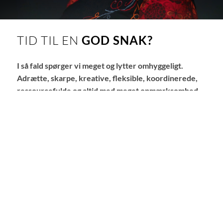
TID TIL EN
GOD SNAK?
I så fald spørger vi meget og lytter omhyggeligt.
Adrætte, skarpe, kreative, fleksible, koordinerede,
ressourcefulde og altid med meget opmærksomhed.
Resultatet? En perfekt tilpasset løsning med følelsen
af at komme hjem. TIN CUP Partners gør dig synlig og
sikrer, at du bliver inkluderet hele tiden. For vi ved
nøjagtig, hvordan det fungerer. Det er vores
lidenskab, og det er det, vi er gode til. Vi vil elske at
vise jer det!